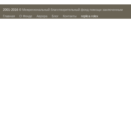
2001-2016 ©
Межрегиональный благотворительный фонд помощи заключенным
Главная
О Фонде
Аврора
Блог
Контакты
replica rolex