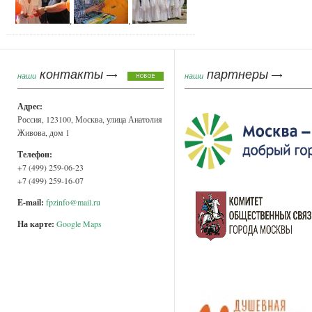
,
,
контакты
партнеры
наши
наши
Адрес:
Россия, 123100, Москва, улица Анатолия
Живова, дом 1
Телефон:
+7 (499) 259-06-23
+7 (499) 259-16-07
E-mail:
fpzinfo@mail.ru
На карте:
Google Maps