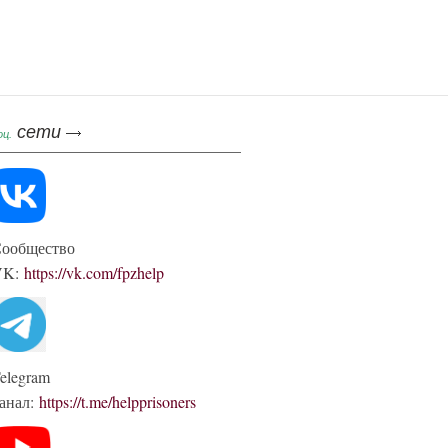
сети
оц.
ообщество
VK:
https://vk.com/fpzhelp
elegram
анал:
https://t.me/helpprisoners