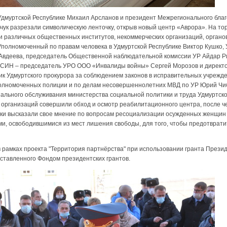
дмуртской Республике Михаил Арсланов и президент Межрегионального бла
ук разрезали символическую ленточку, открыв новый центр «Аврора». На т
и различных общественных институтов, некоммерческих организаций, органо
Уполномоченный по правам человека в Удмуртской Республике Виктор Кушко,
 Авдеева, председатель Общественной наблюдательной комиссии УР Айдар Р
СИН – председатель УРО ООО «Инвалиды войны» Сергей Морозов и директор
 Удмуртского прокурора за соблюдением законов в исправительных учрежде
полномоченных полиции и по делам несовершеннолетних МВД по УР Юрий Чи
ального обслуживания министерства социальной политики и труда Удмуртско
организаций совершили обход и осмотр реабилитационного центра, после чег
ики высказали свое мнение по вопросам ресоциализации осужденных женщин
и, освободившимися из мест лишения свободы, для того, чтобы предотврат
 рамках проекта "Территория партнёрства" при использовании гранта Прези
оставленного Фондом президентских грантов.