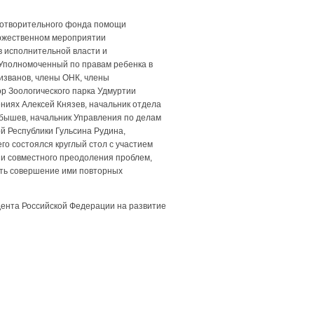
готворительного фонда помощи
оржественном мероприятии
в исполнительной власти и
 Уполномоченный по правам ребенка в
изванов, члены ОНК, члены
 Зоологического парка Удмуртии
ниях Алексей Князев, начальник отдела
бышев, начальник Управления по делам
й Республики Гульсина Рудина,
о состоялся круглый стол с участием
 и совместного преодоления проблем,
ить совершение ими повторных
дента Российской Федерации на развитие