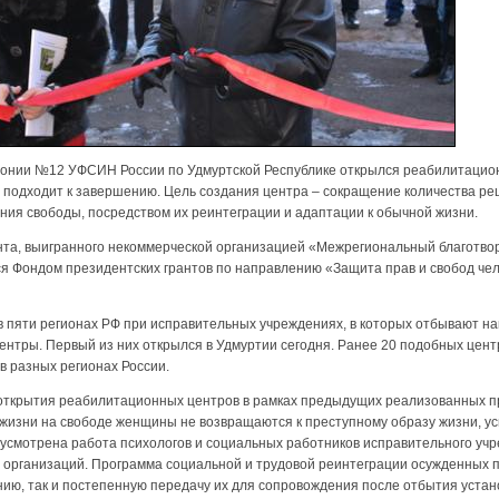
лонии №12 УФСИН России по Удмуртской Республике открылся реабилитацио
 подходит к завершению. Цель создания центра – сокращение количества р
ния свободы, посредством их реинтеграции и адаптации к обычной жизни.
анта, выигранного некоммерческой организацией «Межрегиональный благот
ся Фондом президентских грантов по направлению «Защита прав и свобод чел
у в пяти регионах РФ при исправительных учреждениях, в которых отбывают 
нтры. Первый из них открылся в Удмуртии сегодня. Ранее 20 подобных цент
в разных регионах России.
ткрытия реабилитационных центров в рамках предыдущих реализованных пр
 жизни на свободе женщины не возвращаются к преступному образу жизни, у
усмотрена работа психологов и социальных работников исправительного учр
 организаций. Программа социальной и трудовой реинтеграции осужденных п
нию, так и постепенную передачу их для сопровождения после отбытия устан