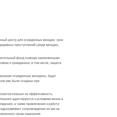
нный центр для осужденных женщин, срок
ецидивных преступлений среди женщин,
ворительный фонд помощи заключенным»
овека и гражданина, в том числе, защита
наказание осужденные женщины, будут
ров уже были созданы при
оектов показал их эффективность.
спешнее адаптируются к условиям жизни в
еждения, а также привлечение к работе
одразумевает сопровождение их как на
овленного срока наказания