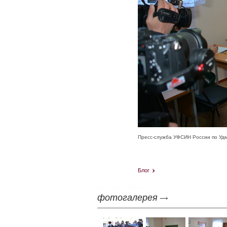
Пресс-служба УФСИН России по Удм
Блог
tag heuer replica
фотогалерея