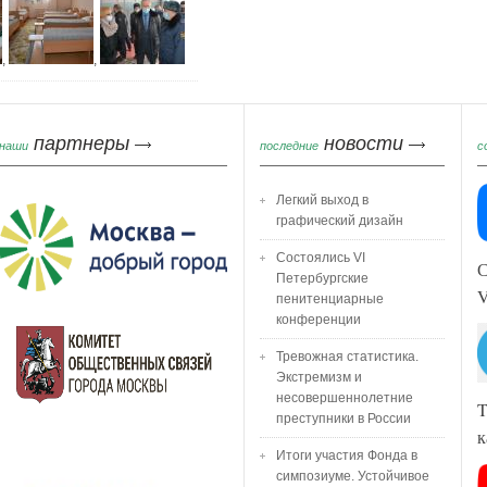
,
,
партнеры
новости
наши
последние
с
Легкий выход в
графический дизайн
Состоялись VI
С
Петербургские
пенитенциарные
конференции
Тревожная статистика.
Экстремизм и
несовершеннолетние
T
преступники в России
к
Итоги участия Фонда в
симпозиуме. Устойчивое