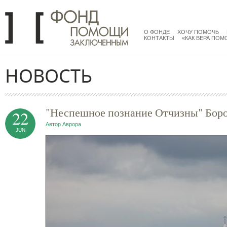
Перейти к основному содержанию
menu
main
О ФОНДЕ
ХОЧУ ПОМОЧЬ
КОНТАКТЫ
«КАК ВЕРА ПОМ
НОВОСТЬ
"Неспешное познание Отчизны" Боро
22
Автор
Аврора
JUN