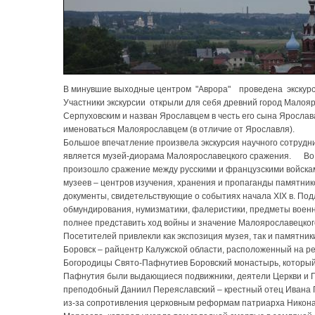
В минувшие выходные центром "Аврора" проведена экскурс
Участники экскурсии открыли для себя древний город Малоя
Серпуховским и назван Ярославцем в честь его сына Ярослава
именоваться Малоярославцем (в отличие от Ярославля).
Большое впечатление произвела экскурсия научного сотрудн
является музей-диорама Малоярославецкого сражения. Во в
произошло сражение между русскими и французскими войскам
музеев – центров изучения, хранения и пропаганды памятнико
документы, свидетельствующие о событиях начала XIX в. Под
обмундирования, нумизматики, фалеристики, предметы военно
полнее представить ход войны и значение Малоярославецкого
Посетителей привлекли как экспозиция музея, так и памятни
Боровск – райцентр Калужской области, расположенный на р
Богородицы Свято-Пафнутиев Боровский монастырь, который
Пафнутия были выдающиеся подвижники, деятели Церкви и Г
преподобный Даниил Переяславский – крестный отец Ивана Гр
из-за сопротивления церковным реформам патриарха Никона