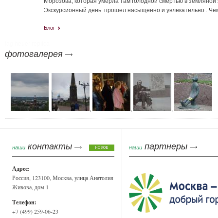
Морозова, которая умерла там голодной смертью в земляно
Экскурсионный день прошел насыщенно и увлекательно . Чем
Блог
tag heuer replica
фотогалерея
,
,
,
,
контакты
партнеры
наши
наши
Адрес:
Россия, 123100, Москва, улица Анатолия
Живова, дом 1
Телефон:
+7 (499) 259-06-23