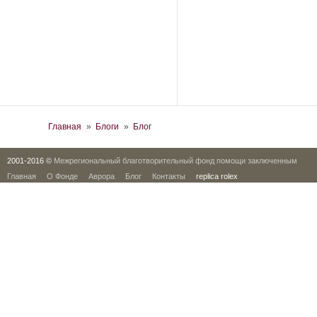
Вы здесь
Главная
»
Блоги
»
Блог
2001-2016 ©
Межрегиональный благотворительный фонд помощи заключенным
Главная
О Фонде
Аврора
Блог
Контакты
replica rolex