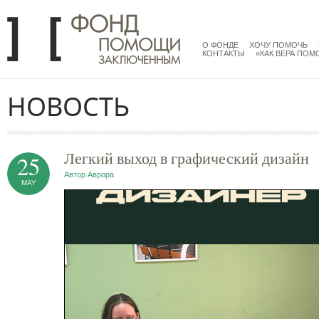
Перейти к основному содержанию
menu
main
О ФОНДЕ
ХОЧУ ПОМОЧЬ
КОНТАКТЫ
«КАК ВЕРА ПОМ
НОВОСТЬ
Легкий выход в графический дизайн
25
Автор
Аврора
MAY