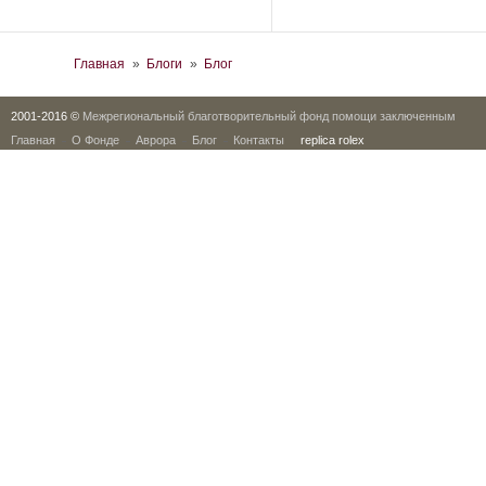
Вы здесь
Главная
»
Блоги
»
Блог
2001-2016 ©
Межрегиональный благотворительный фонд помощи заключенным
Главная
О Фонде
Аврора
Блог
Контакты
replica rolex