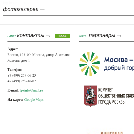
tag heuer replica
фотогалерея
контакты
партнеры
наши
наши
Адрес:
Россия, 123100, Москва, улица Анатолия
Живова, дом 1
Телефон:
+7 (499) 259-06-23
+7 (499) 259-16-07
E-mail:
fpzinfo@mail.ru
На карте:
Google Maps