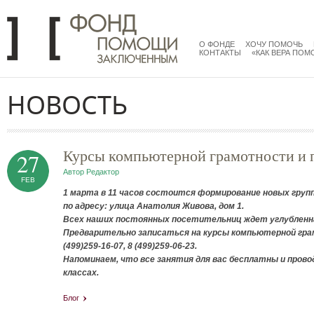
Перейти к основному содержанию
menu
main
О ФОНДЕ
ХОЧУ ПОМОЧЬ
КОНТАКТЫ
«КАК ВЕРА ПОМ
НОВОСТЬ
Курсы компьютерной грамотности и п
27
Автор
Редактор
FEB
1 марта в 11 часов состоится формирование новых груп
по адресу: улица Анатолия Живова, дом 1.
Всех наших постоянных посетительниц ждет углубленна
Предварительно записаться на курсы компьютерной гра
(499)259-16-07, 8 (499)259-06-23.
Напоминаем, что все занятия для вас бесплатны и пров
классах.
Блог