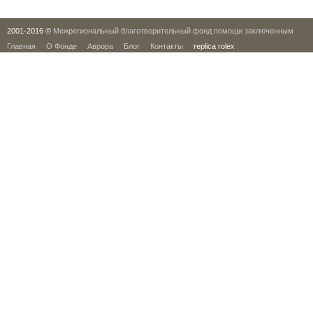
2001-2016 ©
Межрегиональный благотворительный фонд помощи заключенным
Главная
О Фонде
Аврора
Блог
Контакты
replica rolex