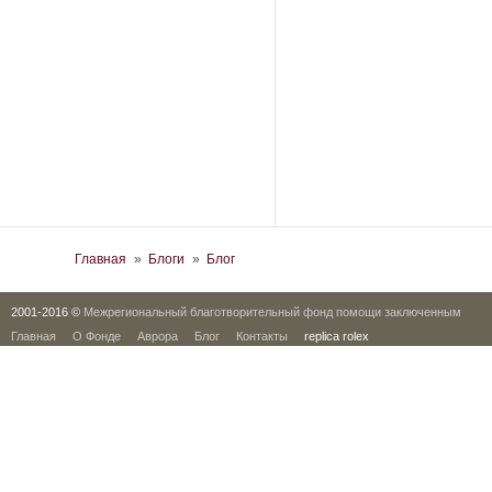
Вы здесь
Главная
»
Блоги
»
Блог
2001-2016 ©
Межрегиональный благотворительный фонд помощи заключенным
Главная
О Фонде
Аврора
Блог
Контакты
replica rolex