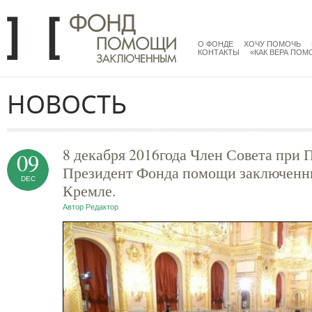
Перейти к основному содержанию
menu
main
О ФОНДЕ
ХОЧУ ПОМОЧЬ
КОНТАКТЫ
«КАК ВЕРА ПОМ
НОВОСТЬ
8 декабря 2016года Член Совета при
09
Президент Фонда помощи заключенны
DEC
Кремле.
Автор
Редактор