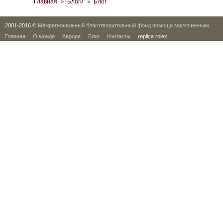
Вы здесь
Главная
»
Блоги
»
Блог
2001-2016 ©
Межрегиональный благотворительный фонд помощи заключенным
Главная
О Фонде
Аврора
Блог
Контакты
replica rolex