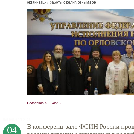
организации работы с религиозными ор
Подробнее
Блог
tag heuer replica
В конференц-зале ФСИН России прош
04
ресоциализации осужденных в росси