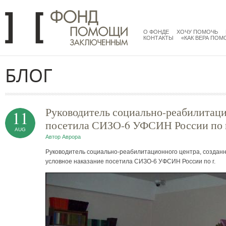
Перейти к основному содержанию
menu
main
О ФОНДЕ
ХОЧУ ПОМОЧЬ
КОНТАКТЫ
«КАК ВЕРА ПОМ
БЛОГ
Руководитель социально-реабилитац
11
посетила СИЗО-6 УФСИН России по 
AUG
Автор
Аврора
Руководитель социально-реабилитационного центра, созданн
условное наказание посетила СИЗО-6 УФСИН России по г.