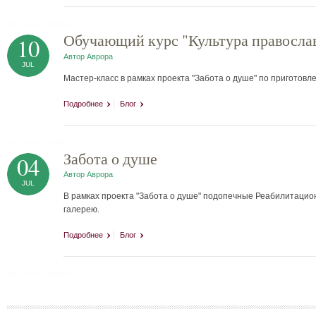
tag heuer replica
Обучающий курс "Культура правосла
10
Автор
Аврора
JUL
Мастер-класс в рамках проекта "Забота о душе" по приготов
Подробнее
Блог
tag heuer replica
Забота о душе
04
Автор
Аврора
JUL
В рамках проекта "Забота о душе" подопечные Реабилитацион
галерею.
Подробнее
Блог
tag heuer replica
Страницы